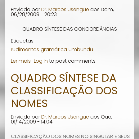
nº
Enviado por
Dr. Marcos Usengue
aos
Dom,
4)
06/28/2009 - 20:23
QUADRO SÍNTESE DAS CONCORDÂNCIAS
Etiquetas
rudimentos
gramática
umbundu
Ler mais
sobre
Log in
to post comments
QUADRO
QUADRO SÍNTESE DA
SÍNTESE
CLASSIFICAÇÃO DOS
DAS
CONCORDÂNCIAS
NOMES
Enviado por
Dr. Marcos Usengue
aos
Qua,
01/14/2009 - 14:04
CLASSIFICAÇÃO DOS NOMES NO SINGULAR E SEUS