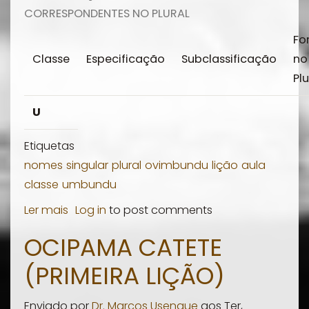
CORRESPONDENTES NO PLURAL
Fo
Classe
Especificação
Subclassificação
no
Plu
U
Etiquetas
nomes
singular
plural
ovimbundu
lição
aula
classe
umbundu
Ler mais
sobre
Log in
to post comments
Quadro
OCIPAMA CATETE
síntese
(PRIMEIRA LIÇÃO)
da
classificação
Enviado por
Dr. Marcos Usengue
aos
Ter,
dos