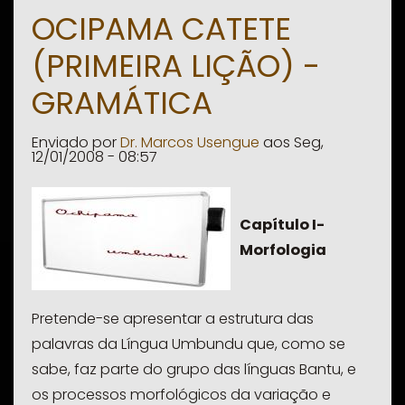
Ocipama
OCIPAMA CATETE
Cavali
(PRIMEIRA LIÇÃO) -
(Lição
nº2
GRAMÁTICA
)
Enviado por
Dr. Marcos Usengue
aos
Seg,
12/01/2008 - 08:57
Capítulo I-
Morfologia
Pretende-se apresentar a estrutura das
palavras da
Língua Umbundu
que, como se
sabe, faz parte do grupo das línguas Bantu, e
os processos morfológicos da variação e