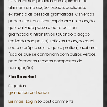
Os verbos são palavras que exprimem ou
afirmam uma acção, estado, qualidade,
existência às pessoas gramaticais. Os verbos
podem ser transitivos (exprimem uma acção
que realizada passa a outra pessoa
gramatical); intransitivos (quando a acção
realizada não passa); reflexos (a acção recai
sobre o próprio sujeito que a pratica); auxiliares
(são os que se combinam com outros verbos
para formar os tempos compostos da
conjugação).
Flexão verbal
Etiquetas
gramática
umbundu
Ler mais
sobre
Log in
to post comments