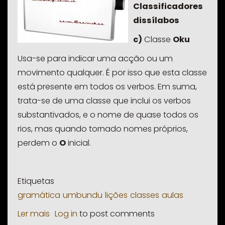
Classificadores
dissílabos
c)
Classe
Oku
Usa-se para indicar uma acção ou um
movimento qualquer. É por isso que esta classe
está presente em todos os verbos. Em suma,
trata-se de uma classe que inclui os verbos
substantivados, e o nome de quase todos os
rios, mas quando tornado nomes próprios,
perdem o
O
inicial.
Etiquetas
gramática
umbundu
lições
classes
aulas
Ler mais
sobre
Log in
to post comments