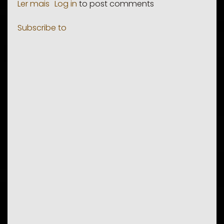
Ler mais
sobre
Log in
to post comments
Sistema
Subscribe to
Político
Angolano:A
Influência
das
Etnias
nos
Partidos
Políticos