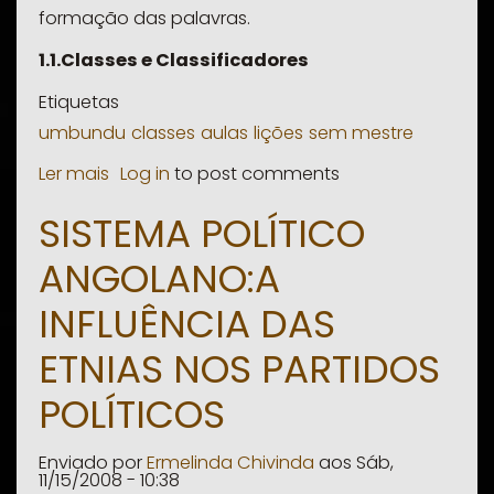
formação das palavras.
1.1.Classes e Classificadores
Etiquetas
umbundu
classes
aulas
lições
sem mestre
Ler mais
sobre
Log in
to post comments
Ocipama
SISTEMA POLÍTICO
Catete
ANGOLANO:A
(Primeira
Lição)
INFLUÊNCIA DAS
-
ETNIAS NOS PARTIDOS
Gramática
POLÍTICOS
Enviado por
Ermelinda Chivinda
aos
Sáb,
11/15/2008 - 10:38