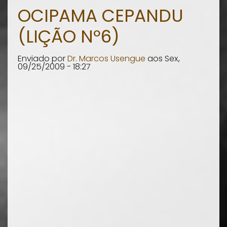
Ocipama
OCIPAMA CEPANDU
Cepandu
(LIÇÃO Nº6)
Vali
(Lição
Enviado por
Dr. Marcos Usengue
aos
Sex,
nº7)
09/25/2009 - 18:27
-
Os
verbos