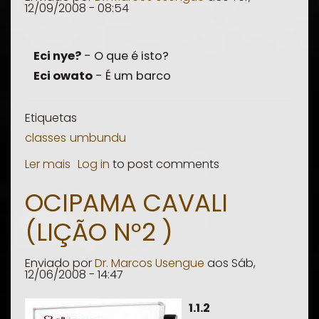
12/09/2008 - 08:54
nomes
Eci nye?
- O que é isto?
Eci owato
- É um barco
Etiquetas
classes
umbundu
Ler mais
sobre
Log in
to post comments
Ocipama
OCIPAMA CAVALI
Catete
(LIÇÃO Nº2 )
(Primeira
Lição)
Enviado por
Dr. Marcos Usengue
aos
Sáb,
12/06/2008 - 14:47
1.1.2