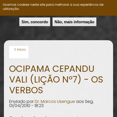
Usamos cookies neste site para melhorar a sua experiência de
Nação Ovimbundu
utilização.
Passar
Sim, concordo
Não, mais informação
para
o
conteúdo
principal
Início
OCIPAMA CEPANDU
VALI (LIÇÃO Nº7) - OS
VERBOS
Enviado por
Dr. Marcos Usengue
aos
Seg,
01/04/2010 - 18:23