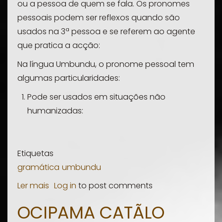
ou a pessoa de quem se fala. Os pronomes
pessoais podem ser reflexos quando são
usados na 3ª pessoa e se referem ao agente
que pratica a acção:
Na língua Umbundu, o pronome pessoal tem
algumas particularidades:
Pode ser usados em situações não
humanizadas:
Etiquetas
gramática
umbundu
Ler mais
sobre
Log in
to post comments
Ocipama
OCIPAMA CATÃLO
Cepandu