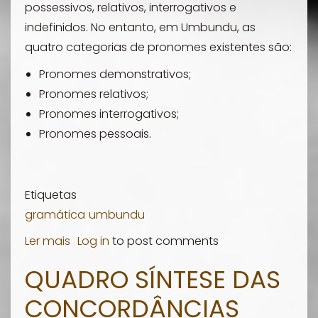
possessivos, relativos, interrogativos e
indefinidos. No entanto, em Umbundu, as
quatro categorias de pronomes existentes são:
Pronomes demonstrativos;
Pronomes relativos;
Pronomes interrogativos;
Pronomes pessoais.
Etiquetas
gramática
umbundu
Ler mais
sobre
Log in
to post comments
Ocipama
QUADRO SÍNTESE DAS
Cakwãla
CONCORDÂNCIAS
(Lição