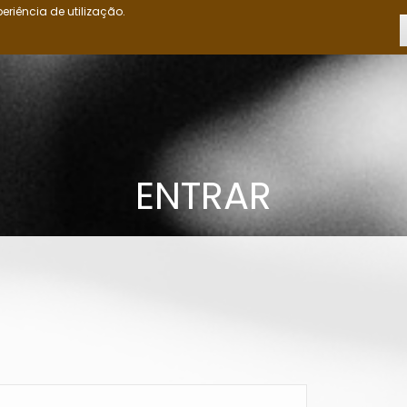
eriência de utilização.
INÍCIO
OS OVIMBUNDU
CRÓNICAS
CIÊNCIAS POLÍTICAS
ED
ENTRAR