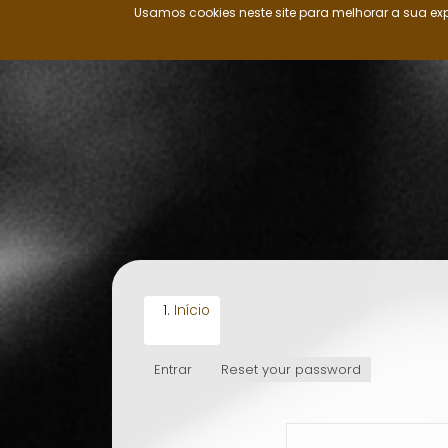
Usamos cookies neste site para melhorar a sua exp
Nação Ovimbundu
Passar
para
o
conteúdo
principal
Início
Entrar
(separador
Reset your password
SEPARADORES
ativo)
PRIMÁRIOS