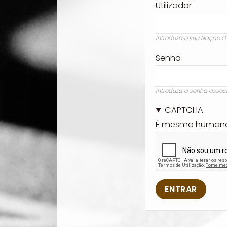
Utilizador
Introduza o seu Nação O
Senha
Introduza a senha assoc
CAPTCHA
É mesmo human