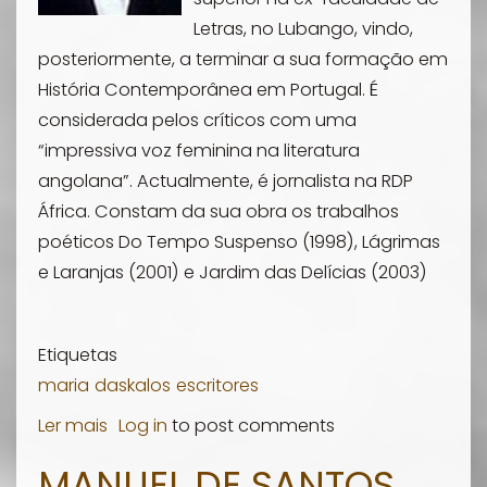
Letras, no Lubango, vindo,
posteriormente, a terminar a sua formação em
História Contemporânea em Portugal. É
considerada pelos críticos com uma
“impressiva voz feminina na literatura
angolana”. Actualmente, é jornalista na RDP
África. Constam da sua obra os trabalhos
poéticos
Do Tempo Suspenso
(1998),
Lágrimas
e Laranjas
(2001) e
Jardim das Delícias
(2003)
Etiquetas
maria
daskalos
escritores
Ler mais
sobre
Log in
to post comments
Maria
MANUEL DE SANTOS
Alexandre