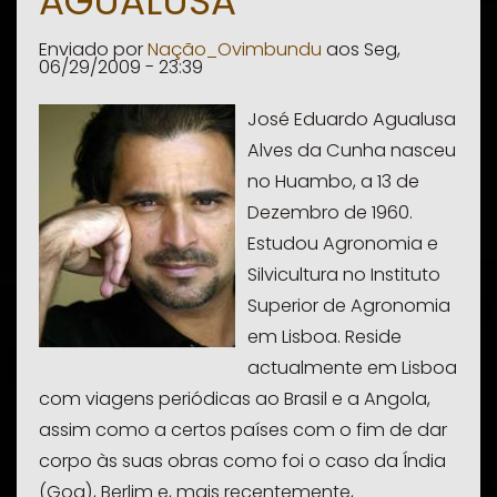
AGUALUSA
Andrade
Enviado por
Nação_Ovimbundu
aos
Seg,
06/29/2009 - 23:39
José Eduardo Agualusa
Alves da Cunha nasceu
no Huambo, a 13 de
Dezembro de 1960.
Estudou Agronomia e
Silvicultura no Instituto
Superior de Agronomia
em Lisboa. Reside
actualmente em Lisboa
com viagens periódicas ao Brasil e a Angola,
assim como a certos países com o fim de dar
corpo às suas obras como foi o caso da Índia
(Goa), Berlim e, mais recentemente,