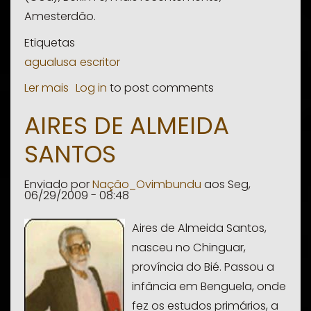
Amesterdão.
Etiquetas
agualusa
escritor
Ler mais
sobre
Log in
to post comments
José
AIRES DE ALMEIDA
Eduardo
SANTOS
Agualusa
Enviado por
Nação_Ovimbundu
aos
Seg,
06/29/2009 - 08:48
Aires de Almeida Santos,
nasceu no Chinguar,
província do Bié. Passou a
infância em Benguela, onde
fez os estudos primários, a