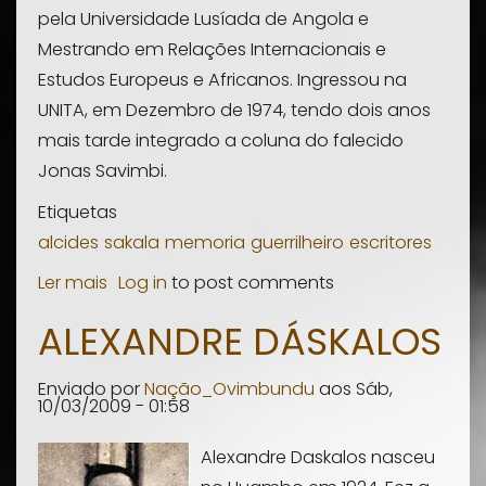
pela Universidade Lusíada de Angola e
Mestrando em Relações Internacionais e
Estudos Europeus e Africanos. Ingressou na
UNITA, em Dezembro de 1974, tendo dois anos
mais tarde integrado a coluna do falecido
Jonas Savimbi.
Etiquetas
alcides
sakala
memoria
guerrilheiro
escritores
Ler mais
sobre
Log in
to post comments
Alcides
ALEXANDRE DÁSKALOS
Sakala
Simões
Enviado por
Nação_Ovimbundu
aos
Sáb,
10/03/2009 - 01:58
Alexandre Daskalos nasceu