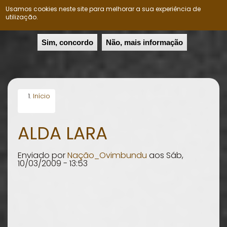
Usamos cookies neste site para melhorar a sua experiência de
Nação Ovimbundu
Togg
utilização.
navig
Passar
Sim, concordo
Não, mais informação
para
o
conteúdo
principal
Início
ALDA LARA
Enviado por
Nação_Ovimbundu
aos
Sáb,
10/03/2009 - 13:53