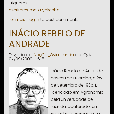
Etiquetas
escritores
mota
yakenha
Ler mais
sobre
Log in
to post comments
Mota
INÁCIO REBELO DE
Yekenha
ANDRADE
Enviado por
Nação_Ovimbundu
aos
Qui,
07/09/2009 - 16:18
Inácio Rebelo de Andrade
nasceu no Huambo, a 25
de Setembro de 1935. É
licenciado em Agronomia
pela Universidade de
Luanda, doutorado em
Engenharia Agronómica