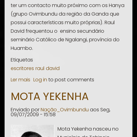
ter um contacto muito próximo com os Hanya
(grupo Ovimbundu da região da Ganda que
possui características muito próprias). Raul
David frequentou o ensino secundário
seminário Católico de Ngalangi, província do
Huambo.
Etiquetas
escritores
raul
david
Ler mais
sobre
Log in
to post comments
Raul
MOTA YEKENHA
David
Enviado por
Nação_Ovimbundu
aos
Seg,
09/07/2009 - 15:58
Mota Yekenha nasceu no