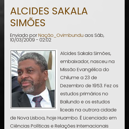
Alda
ALCIDES SAKALA
Lara
SIMÕES
Enviado por
Nação_Ovimbundu
aos
Sáb,
10/03/2009 - 02:02
Alcides Sakala Simões,
embaixador, nasceu na
Missão Evangélica do
Chilume a 23 de
Dezembro de 1953. Fez os
estudos primários no
Bailundo e os estudos
liceais na outrora cidade
de Nova Lisboa, hoje Huambo. É Licenciado em
Ciências Políticas e Relações Internacionais