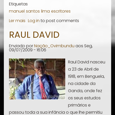
Etiquetas
manuel
santos
lima
escritores
Ler mais
sobre
Log in
to post comments
Manuel
RAUL DAVID
de
Santos
Enviado por
Nação_Ovimbundu
aos
Seg,
Lima
09/07/2009 - 16:06
Raul David nasceu
a 23 de Abril de
1918, em Benguela,
na cidade da
Ganda, onde fez
os seus estudos
primários e
passou toda a sua infância o que lhe permitiu