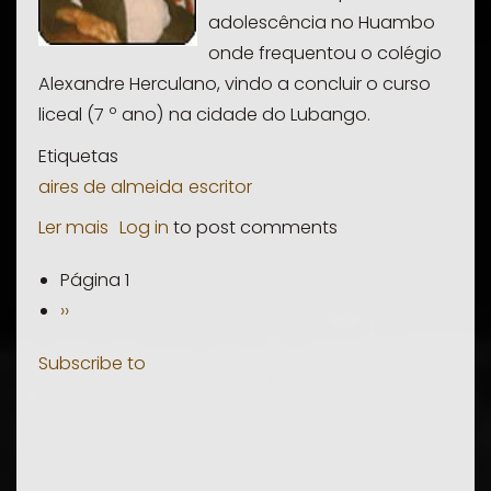
adolescência no Huambo
onde frequentou o colégio
Alexandre Herculano, vindo a concluir o curso
liceal (7 º ano) na cidade do Lubango.
Etiquetas
aires de almeida
escritor
Ler mais
sobre
Log in
to post comments
Aires
Página 1
PAGINAÇÃO
de
Próxima
››
Almeida
página
Santos
Subscribe to