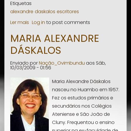
Etiquetas
alexandre
daskalos
escritores
Ler mais
sobre
Log in
to post comments
Alexandre
MARIA ALEXANDRE
Dáskalos
DÁSKALOS
Enviado por
Nação_Ovimbundu
aos
Sáb,
10/03/2009 - 01:56
Maria Alexandre Dáskalos
nasceu no Huambo em 1957.
Fez os estudos primários e
secundários nos Colégios
Ateniense e São João de
Cluny. Frequentou o ensino
superior na ex-faculdade de