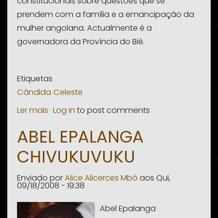
constitucionais sobre questões que se
prendem com a família e a emancipação da
mulher angolana. Actualmente é a
governadora da Província do Bié.
Etiquetas
Cândida
Celeste
Ler mais
sobre
Log in
to post comments
Cândida
ABEL EPALANGA
Celeste
CHIVUKUVUKU
Enviado por
Alice Alicerces Mbó
aos
Qui,
09/18/2008 - 19:38
Abel Epalanga