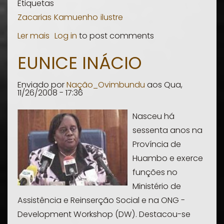
Etiquetas
Zacarias
Kamuenho
ilustre
Ler mais
sobre
Log in
to post comments
Don
EUNICE INÁCIO
Zacarias
Kamuenho
Enviado por
Nação_Ovimbundu
aos
Qua,
(Arcebispo
11/26/2008 - 17:36
do
Nasceu há
Lubango)
sessenta anos na
Província de
Huambo e exerce
funções no
Ministério de
Assistência e Reinserção Social e na ONG -
Development Workshop (DW). Destacou-se