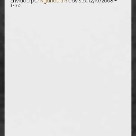
Enviado por
Ngandu J.R
aos
Sex, 12/19/2008 -
17:52