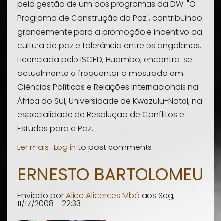
pela gestão de um dos programas da DW, "O
Programa de Construção da Paz", contribuindo
grandemente para a promoção e incentivo da
cultura de paz e tolerância entre os angolanos.
Licenciada pelo ISCED, Huambo, encontra-se
actualmente a frequentar o mestrado em
Ciências Políticas e Relações Internacionais na
África do Sul, Universidade de Kwazulu-Natal, na
especialidade de Resolução de Conflitos e
Estudos para a Paz.
Ler mais
sobre
Log in
to post comments
Eunice
ERNESTO BARTOLOMEU
Inácio
Enviado por
Alice Alicerces Mbó
aos
Seg,
11/17/2008 - 22:33