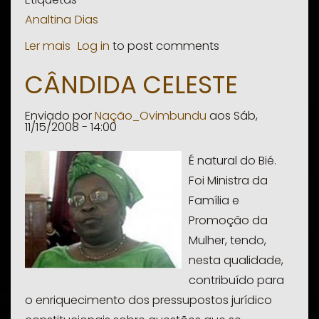
Analtina
Dias
Ler mais
sobre
Log in
to post comments
Analtina
CÂNDIDA CELESTE
Dias
Enviado por
Nação_Ovimbundu
aos
Sáb,
11/15/2008 - 14:00
É natural do Bié.
Foi Ministra da
Família e
Promoção da
Mulher, tendo,
nesta qualidade,
contribuído para
o enriquecimento dos pressupostos jurídico