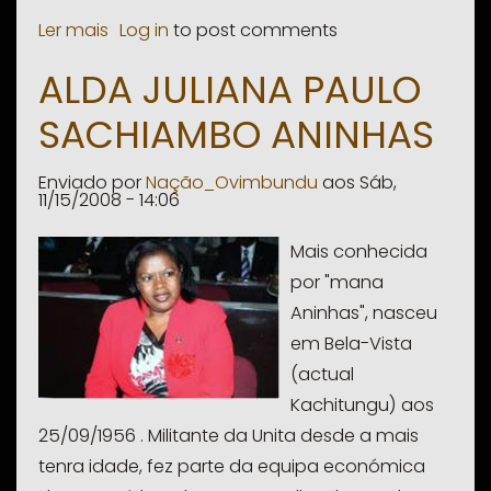
Ler mais
sobre
Log in
to post comments
Albertina
ALDA JULIANA PAULO
Hamukuya
SACHIAMBO ANINHAS
Enviado por
Nação_Ovimbundu
aos
Sáb,
11/15/2008 - 14:06
Mais conhecida
por "mana
Aninhas", nasceu
em Bela-Vista
(actual
Kachitungu) aos
25/09/1956 . Militante da Unita desde a mais
tenra idade, fez parte da equipa económica