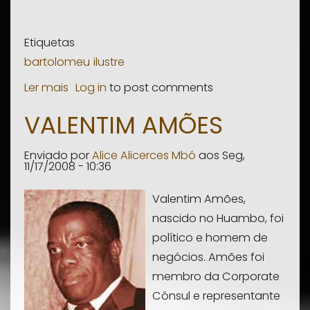
Etiquetas
bartolomeu
ilustre
Ler mais
sobre
Log in
to post comments
Ernesto
VALENTIM AMÕES
Bartolomeu
Enviado por
Alice Alicerces Mbó
aos
Seg,
11/17/2008 - 10:36
Valentim Amões,
nascido no Huambo, foi
político e homem de
negócios. Amões foi
membro da Corporate
Cônsul e representante