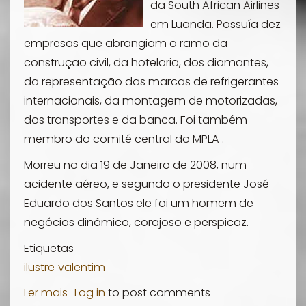
da South African Airlines
em Luanda. Possuía dez
empresas que abrangiam o ramo da
construção civil, da hotelaria, dos diamantes,
da representação das marcas de refrigerantes
internacionais, da montagem de motorizadas,
dos transportes e da banca. Foi também
membro do comité central do MPLA .
Morreu no dia 19 de Janeiro de 2008, num
acidente aéreo, e segundo o presidente José
Eduardo dos Santos ele foi um homem de
negócios dinâmico, corajoso e perspicaz.
Etiquetas
ilustre
valentim
Ler mais
sobre
Log in
to post comments