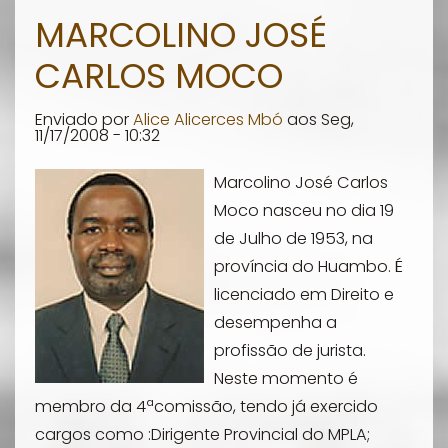
Valentim
MARCOLINO JOSÉ
Amões
CARLOS MOCO
Enviado por
Alice Alicerces Mbó
aos
Seg,
11/17/2008 - 10:32
Marcolino José Carlos
Moco nasceu no dia 19
de Julho de 1953, na
província do Huambo. É
licenciado em Direito e
desempenha a
profissão de jurista.
Neste momento é
membro da 4ªcomissão, tendo já exercido
cargos como :Dirigente Provincial do MPLA;