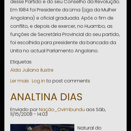
desse Partido e do seu Conselho da Revolução.
Em 1984 foi Presidente da Lima (Liga da Mulher
Angolana) e oficial graduada. Após o fim de
conflito, e depois de exercer, no Huambo, as
funções de Secretária Provincial do seu partido,
foi escolhida para presidente da bancada da
Unita no actual Parlamento Angolano.
Etiquetas
Alda
Juliana
ilustre
Ler mais
sobre
Log in
to post comments
Alda
ANALTINA DIAS
Juliana
Paulo
Enviado por
Nação_Ovimbundu
aos
Sáb,
Sachiambo
11/15/2008 - 14:03
Aninhas
Natural do