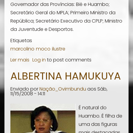
Governador das Províncias: Bié e Huambo;
Secretário Geral do MPLA; Primeiro Ministro da
República; Secretário Executivo da CPLP; Ministro
da Juventude e Desportos.
Etiquetas
marcolino
moco
ilustre
Ler mais
sobre
Log in
to post comments
Marcolino
ALBERTINA HAMUKUYA
José
Carlos
Enviado por
Nação_Ovimbundu
aos
Sáb,
Moco
11/15/2008 - 14:11
É natural do
Huambo. É filha de
uma das figuras
mais destacadas