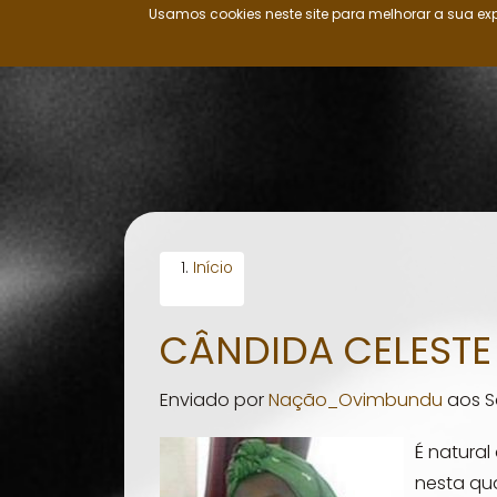
Usamos cookies neste site para melhorar a sua exp
Nação Ovimbundu
Passar
para
o
conteúdo
principal
Início
CÂNDIDA CELESTE
Enviado por
Nação_Ovimbundu
aos
S
É natural
nesta qu