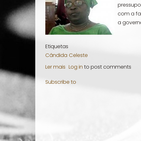
pressupo
com a fa
a governa
Etiquetas
Cândida
Celeste
Ler mais
sobre
Log in
to post comments
Cândida
Subscribe to
Celeste