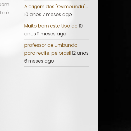
ndem
A origem dos "Ovimbundu"...
te é
10 anos 7 meses ago
Muito bom este tipo de
10
anos 11 meses ago
professor de umbundo
para recife. pe brasil
12 anos
6 meses ago