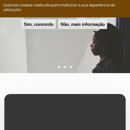
Usamos cookies neste site para melhorar a sua experiência de
Nação Ovimbundu
Togg
utilização.
navig
Passar
Sim, concordo
Não, mais informação
para
o
conteúdo
principal