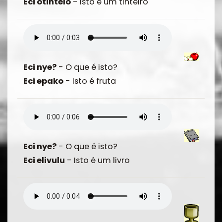
Eci otintelo
- Isto é um tinteiro
Eci nye?
- O que é isto?
Eci epako
- Isto é fruta
Eci nye?
- O que é isto?
Eci elivulu
- Isto é um livro