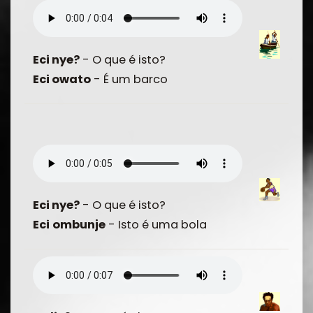
Eci nye?
- O que é isto?
Eci owato
- É um barco
Eci nye?
- O que é isto?
Eci
ombunje
- Isto é uma bola