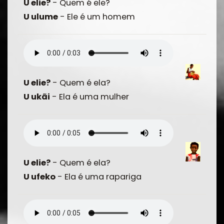
U elie?
- Quem é ele?
U ulume
- Ele é um homem
U elie?
- Quem é ela?
U ukãi
- Ela é uma mulher
U elie?
- Quem é ela?
U ufeko
- Ela é uma rapariga