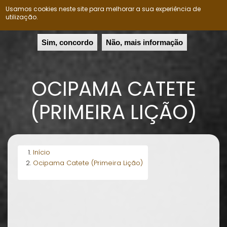
Usamos cookies neste site para melhorar a sua experiência de
Nação Ovimbundu
Togg
utilização.
navig
Passar
Sim, concordo
Não, mais informação
para
o
conteúdo
OCIPAMA CATETE
principal
(PRIMEIRA LIÇÃO)
Início
Ocipama Catete (Primeira Lição)