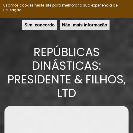
Usamos cookies neste site para melhorar a sua experiência de
Nação Ovimbundu
To
utilização.
na
Passar
Sim, concordo
Não, mais informação
para
o
conteúdo
REPÚBLICAS
principal
DINÁSTICAS:
PRESIDENTE & FILHOS,
LTD