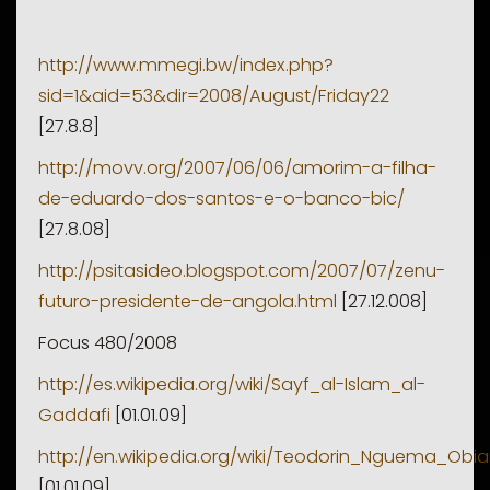
http://www.mmegi.bw/index.php?
sid=1&aid=53&dir=2008/August/Friday22
[27.8.8]
http://movv.org/2007/06/06/amorim-a-filha-
de-eduardo-dos-santos-e-o-banco-bic/
[27.8.08]
http://psitasideo.blogspot.com/2007/07/zenu-
futuro-presidente-de-angola.html
[27.12.008]
Focus 480/2008
http://es.wikipedia.org/wiki/Sayf_al-Islam_al-
Gaddafi
[01.01.09]
http://en.wikipedia.org/wiki/Teodorin_Nguema_Obi
[01.01.09]