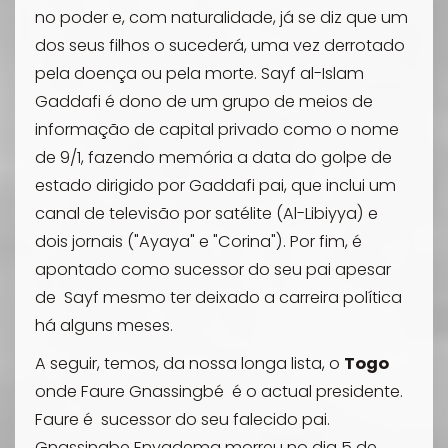
no poder e, com naturalidade, já se diz que um
dos seus filhos o sucederá, uma vez derrotado
pela doença ou pela morte. Sayf al-Islam
Gaddafi é dono de um grupo de meios de
informação de capital privado como o nome
de
9/1,
fazendo memória a data do golpe de
estado dirigido por Gaddafi pai, que inclui um
canal de televisão por satélite (Al-Libiyya) e
dois jornais ("Ayaya" e "Corina"). Por fim,
é
apontado como sucessor do seu pai apesar
de Sayf mesmo ter deixado a carreira política
há alguns meses.
A seguir, temos, da nossa longa lista, o
Togo
onde Faure Gnassingbé é o actual presidente.
Faure é sucessor do seu falecido pai.
Gnassingbe Enyadema morreu no dia 5 de