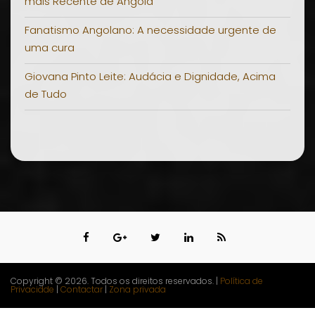
mais Recente de Angola
Fanatismo Angolano: A necessidade urgente de
uma cura
Giovana Pinto Leite: Audácia e Dignidade, Acima
de Tudo
Copyright © 2026. Todos os direitos reservados. |
Política de
Privacidde
|
Contactar
|
Zona privada