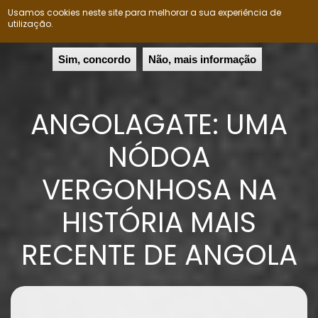
Usamos cookies neste site para melhorar a sua experiência de
Nação Ovimbundu
Togg
utilização.
navig
Passar
Sim, concordo
Não, mais informação
para
o
conteúdo
ANGOLAGATE: UMA
principal
NÓDOA
VERGONHOSA NA
HISTÓRIA MAIS
RECENTE DE ANGOLA