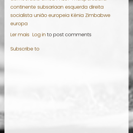
continente
subsariaan
esquerda
direita
socialista
união europeia
Kénia
Zimbabwe
europa
Ler mais
sobre
Log in
to post comments
O
Subscribe to
Falhanço
da
Democracia
ao
Estilo
Ocidental
na
África
Subsariana