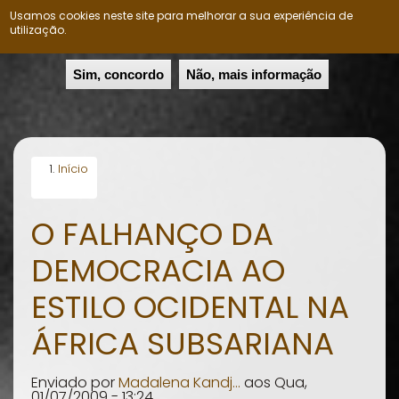
Usamos cookies neste site para melhorar a sua experiência de
Nação Ovimbundu
Togg
utilização.
navig
Passar
Sim, concordo
Não, mais informação
para
o
conteúdo
principal
Início
O FALHANÇO DA
DEMOCRACIA AO
ESTILO OCIDENTAL NA
ÁFRICA SUBSARIANA
Enviado por
Madalena Kandj…
aos
Qua,
01/07/2009 - 13:24