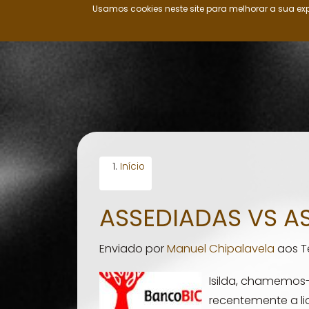
Usamos cookies neste site para melhorar a sua exp
Nação Ovimbundu
Passar
para
o
conteúdo
principal
Início
ASSEDIADAS VS AS
Enviado por
Manuel Chipalavela
aos
T
Isilda, chamemos-
recentemente a li