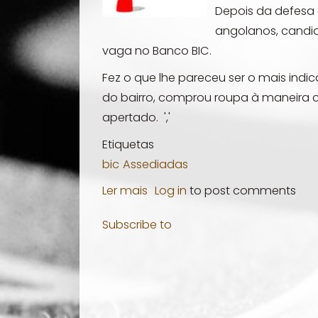
Depois da defesa 
angolanos, candi
vaga no Banco BIC.
Fez o que lhe pareceu ser o mais indi
do bairro, comprou roupa à maneira 
apertado.
','
Etiquetas
bic
Assediadas
Ler mais
sobre
Log in
to post comments
Assediadas
Subscribe to
vs
Assediados
(I)