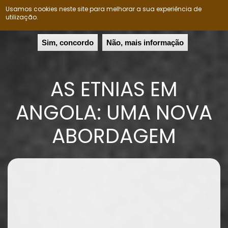
Usamos cookies neste site para melhorar a sua experiência de
Nação Ovimbundu
Togg
utilização.
navig
Passar
Sim, concordo
Não, mais informação
para
o
conteúdo
AS ETNIAS EM
principal
ANGOLA: UMA NOVA
ABORDAGEM