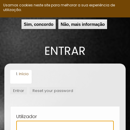
Usamos cookies neste site para melhorar a sua experiência de
Nação Ovimbundu
Togg
utilização.
navig
Passar
Sim, concordo
Não, mais informação
para
o
conteúdo
ENTRAR
principal
Início
Entrar
(separador
Reset your password
SEPARADORES
ativo)
PRIMÁRIOS
Utilizador