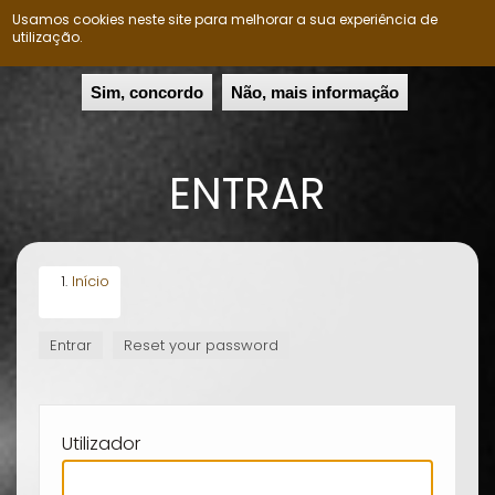
Usamos cookies neste site para melhorar a sua experiência de
Nação Ovimbundu
Togg
utilização.
navig
Passar
Sim, concordo
Não, mais informação
para
o
conteúdo
ENTRAR
principal
Início
Entrar
(separador
Reset your password
SEPARADORES
ativo)
PRIMÁRIOS
Utilizador