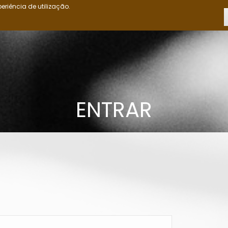
eriência de utilização.
INÍCIO
OS OVIMBUNDU
CRÓNICAS
CIÊNCIAS POLÍTICAS
ED
ENTRAR