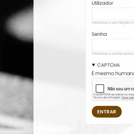
Utilizador
Introduza o seu Nação O
Senha
Introduza a senha assoc
CAPTCHA
É mesmo human