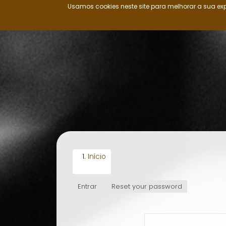
Usamos cookies neste site para melhorar a sua exp
Nação Ovimbundu
Passar
para
o
conteúdo
principal
Início
Entrar
(separador
Reset your password
SEPARADORES
ativo)
PRIMÁRIOS