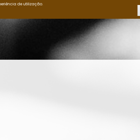
eriência de utilização.
INÍCIO
OS OVIMBUNDU
CRÓNICAS
CIÊNCIAS POLÍTICAS
ED