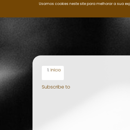
Usamos cookies neste site para melhorar a sua exp
Nação Ovimbundu
Passar
para
o
conteúdo
principal
Início
Subscribe to