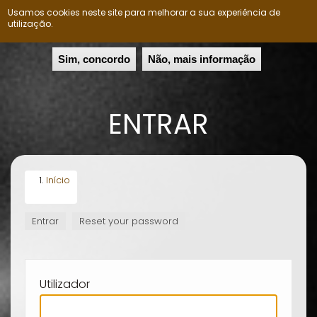
Usamos cookies neste site para melhorar a sua experiência de
Nação Ovimbundu
Togg
utilização.
navig
Passar
Sim, concordo
Não, mais informação
para
o
conteúdo
ENTRAR
principal
Início
Entrar
(separador
Reset your password
SEPARADORES
ativo)
PRIMÁRIOS
Utilizador